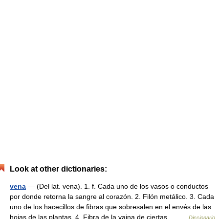
Look at other dictionaries:
vena
— (Del lat. vena). 1. f. Cada uno de los vasos o conductos
por donde retorna la sangre al corazón. 2. Filón metálico. 3. Cada
uno de los hacecillos de fibras que sobresalen en el envés de las
hojas de las plantas. 4. Fibra de la vaina de ciertas… …
Diccionario