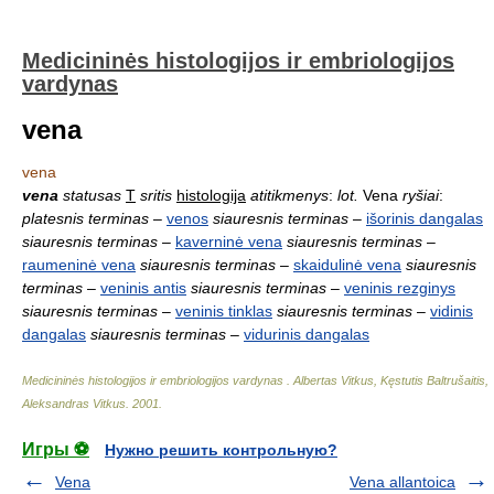
Medicininės histologijos ir embriologijos
vardynas
vena
vena
vena
statusas
T
sritis
histologija
atitikmenys
:
lot.
Vena
ryšiai
:
platesnis terminas
–
venos
siauresnis terminas
–
išorinis dangalas
siauresnis terminas
–
kaverninė vena
siauresnis terminas
–
raumeninė vena
siauresnis terminas
–
skaidulinė vena
siauresnis
terminas
–
veninis antis
siauresnis terminas
–
veninis rezginys
siauresnis terminas
–
veninis tinklas
siauresnis terminas
–
vidinis
dangalas
siauresnis terminas
–
vidurinis dangalas
Medicininės histologijos ir embriologijos vardynas
.
Albertas Vitkus, Kęstutis Baltrušaitis,
Aleksandras Vitkus
.
2001
.
Игры ⚽
Нужно решить контрольную?
Vena
Vena allantoica