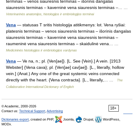
terminas – venos siauresnis terminas – išorinis dangalas
siauresnis terminas – kaverninė vena siauresnis terminas –… …
Veterinarinės anatomijos, histologijos ir embriologijos terminai
Vena
— statusas T sritis histologija atitikmenys: lot. Vena ryšiai:
platesnis terminas – venos siauresnis terminas – išorinis dangalas
siauresnis terminas – kaverninė vena siauresnis terminas –
raumeninė vena siauresnis terminas – skaidulinė vena… …
Medicininės histologijos ir embriologijos vardynas
Vena
— Ve na, n.; pl. {Ven[ae]}. [L. See {Vein}.] A vein. [1913
Webster] {Vena cava}; pl. {Ven[ae] cav[ae]}. [L., literally, hollow
vein.] (Anat.) Any one of the great systemic veins connected
directly with the heart. {Vena contracta}. [L., literally,… …
The
Collaborative International Dictionary of English
© Academic, 2000-2026
18+
Contact us:
Technical Support
,
Advertising
Dictionaries export
, created on PHP,
Joomla,
Drupal,
WordPress,
MODx.