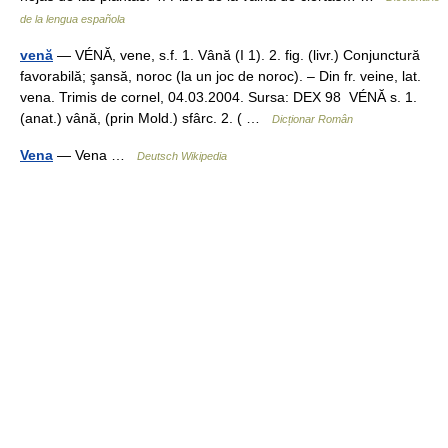
de la lengua española
venă
— VÉNĂ, vene, s.f. 1. Vână (I 1). 2. fig. (livr.) Conjunctură
favorabilă; şansă, noroc (la un joc de noroc). – Din fr. veine, lat.
vena. Trimis de cornel, 04.03.2004. Sursa: DEX 98 VÉNĂ s. 1.
(anat.) vână, (prin Mold.) sfârc. 2. ( …
Dicționar Român
Vena
— Vena …
Deutsch Wikipedia