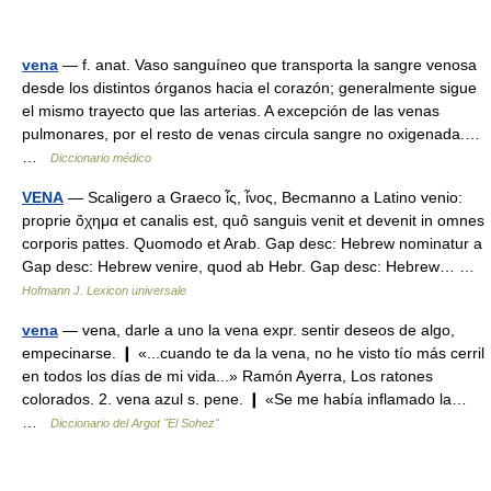
vena
— f. anat. Vaso sanguíneo que transporta la sangre venosa
desde los distintos órganos hacia el corazón; generalmente sigue
el mismo trayecto que las arterias. A excepción de las venas
pulmonares, por el resto de venas circula sangre no oxigenada.…
…
Diccionario médico
VENA
— Scaligero a Graeco ἶς, ἶνος, Becmanno a Latino venio:
proprie ὄχημα et canalis est, quô sanguis venit et devenit in omnes
corporis pattes. Quomodo et Arab. Gap desc: Hebrew nominatur a
Gap desc: Hebrew venire, quod ab Hebr. Gap desc: Hebrew… …
Hofmann J. Lexicon universale
vena
— vena, darle a uno la vena expr. sentir deseos de algo,
empecinarse. ❙ «...cuando te da la vena, no he visto tío más cerril
en todos los días de mi vida...» Ramón Ayerra, Los ratones
colorados. 2. vena azul s. pene. ❙ «Se me había inflamado la…
…
Diccionario del Argot "El Sohez"