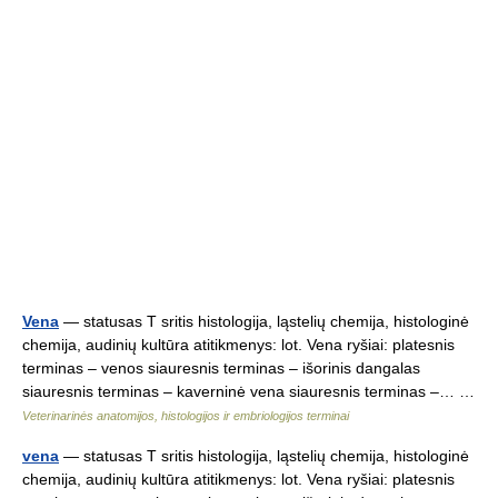
Vena
— statusas T sritis histologija, ląstelių chemija, histologinė
chemija, audinių kultūra atitikmenys: lot. Vena ryšiai: platesnis
terminas – venos siauresnis terminas – išorinis dangalas
siauresnis terminas – kaverninė vena siauresnis terminas –… …
Veterinarinės anatomijos, histologijos ir embriologijos terminai
vena
— statusas T sritis histologija, ląstelių chemija, histologinė
chemija, audinių kultūra atitikmenys: lot. Vena ryšiai: platesnis